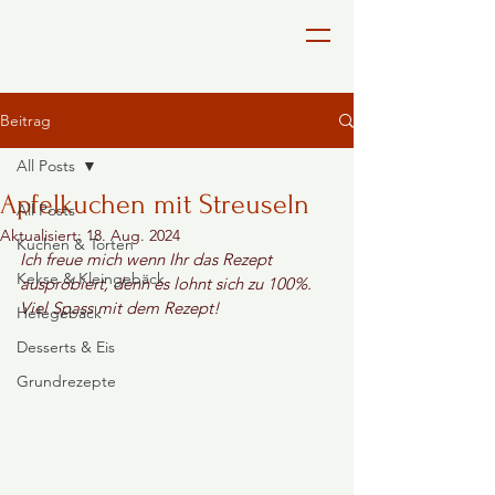
Beitrag
All Posts
Apfelkuchen mit Streuseln
All Posts
Aktualisiert:
18. Aug. 2024
Kuchen & Torten
Ich freue mich wenn Ihr das Rezept 
Kekse & Kleingebäck
ausprobiert, denn es lohnt sich zu 100%. 
Viel Spass mit dem Rezept!
Hefegebäck
Desserts & Eis
Grundrezepte