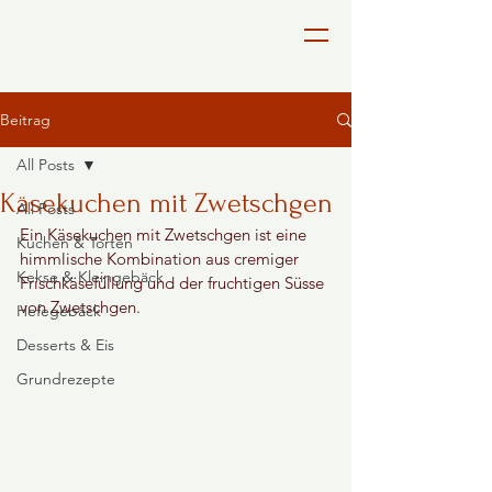
Beitrag
All Posts
Käsekuchen mit Zwetschgen
All Posts
Ein Käsekuchen mit Zwetschgen ist eine 
Kuchen & Torten
himmlische Kombination aus cremiger 
Kekse & Kleingebäck
Frischkäsefüllung und der fruchtigen Süsse 
von Zwetschgen.
Hefegebäck
Desserts & Eis
Grundrezepte