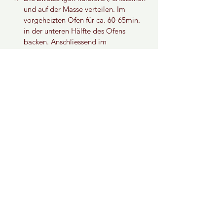
und auf der Masse verteilen. Im 
vorgeheizten Ofen für ca. 60-65min. 
in der unteren Hälfte des Ofens 
backen. Anschliessend im 
ausgeschalteten Ofen für ca. 1 Std. 
abkühlen, dabei die Ofentür mit einer 
Kelle einen Spaltbreit offen halten.
Herausnehmen, Formenrand 
entfernen, Cheesecake auf ein 
Kuchengitter schieben und nochmals 
vor dem servieren für mind. 1 Std. 
kühl stellen.
Ergibt: 
1 Torte, 24cm
Zubereitungszeit: 
ca. 35min.
Backzeit:
 ca.65min.