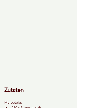
Zutaten
Mürbeteig:
250g Butter, weich