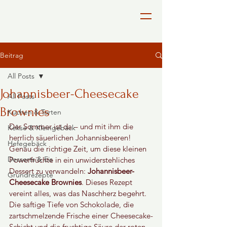
Beitrag
All Posts
Johannisbeer-Cheesecake
All Posts
Brownies
Kuchen & Torten
Der Sommer ist da – und mit ihm die 
Kekse & Kleingebäck
herrlich säuerlichen Johannisbeeren! 
Hefegebäck
Genau die richtige Zeit, um diese kleinen 
Desserts & Eis
Powerfrüchte in ein unwiderstehliches 
Dessert zu verwandeln: 
Johannisbeer-
Grundrezepte
Cheesecake Brownies
. Dieses Rezept 
vereint alles, was das Naschherz begehrt. 
Die saftige Tiefe von Schokolade, die 
zartschmelzende Frische einer Cheesecake-
Schicht und die fruchtige Säure der roten 