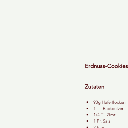
Erdnuss-Cookies 
Zutaten
90g Haferflocken
1 TL Backpulver
1/4 TL Zimt
1 Pr. Salz
2 Eier