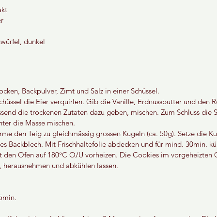
akt
r
würfel, dunkel
ocken, Backpulver, Zimt und Salz in einer Schüssel.
chüssel die Eier verquirlen. Gib die Vanille, Erdnussbutter und den R
ssend die trockenen Zutaten dazu geben, mischen. Zum Schluss die 
ter die Masse mischen.
rme den Teig zu gleichmässig grossen Kugeln (ca. 50g). Setze die Ku
es Backblech. Mit Frischhaltefolie abdecken und für mind. 30min. kü
it den Ofen auf 180°C O/U vorheizen. Die Cookies im vorgeheizten O
, herausnehmen und abkühlen lassen.
5min.