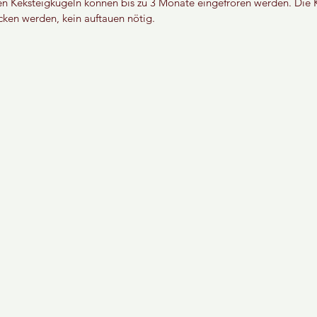
n Keksteigkugeln können bis zu 3 Monate eingefroren werden. Die
cken werden, kein auftauen nötig.