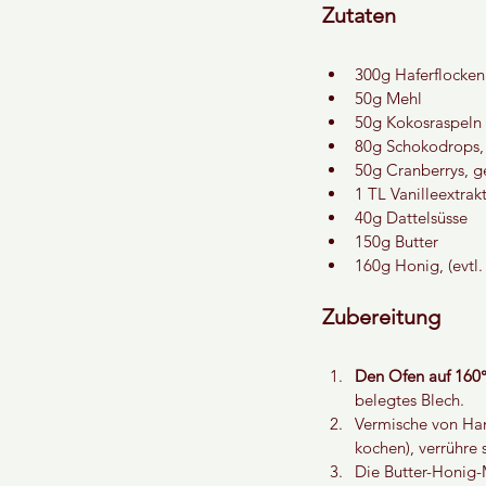
Zutaten
300g Haferflocken
50g Mehl
50g Kokosraspeln
80g Schokodrops, 
50g Cranberrys, g
1 TL Vanilleextrak
40g Dattelsüsse
150g Butter
160g Honig, (evtl
Zubereitung
Den Ofen auf 160
belegtes Blech.
Vermische von Hand
kochen), verrühre
Die Butter-Honig-