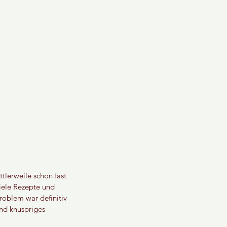
tlerweile schon fast 
iele Rezepte und 
oblem war definitiv 
nd knuspriges 