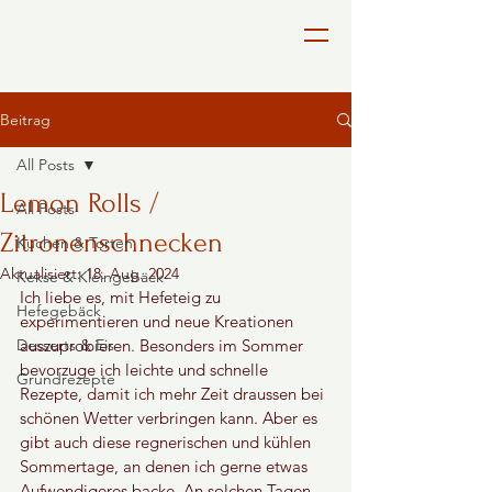
Beitrag
All Posts
Lemon Rolls /
All Posts
Zitronenschnecken
Kuchen & Torten
Aktualisiert:
18. Aug. 2024
Kekse & Kleingebäck
Ich liebe es, mit Hefeteig zu 
Hefegebäck
experimentieren und neue Kreationen 
Desserts & Eis
auszuprobieren. Besonders im Sommer 
bevorzuge ich leichte und schnelle 
Grundrezepte
Rezepte, damit ich mehr Zeit draussen bei 
schönen Wetter verbringen kann. Aber es 
gibt auch diese regnerischen und kühlen 
Sommertage, an denen ich gerne etwas 
Aufwendigeres backe. An solchen Tagen 