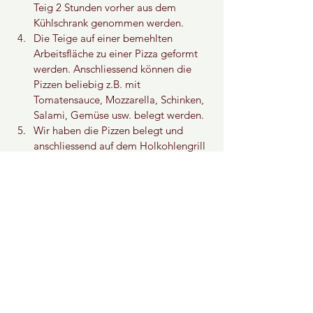
Teig 2 Stunden vorher aus dem 
Kühlschrank genommen werden. 
Die Teige auf einer bemehlten 
Arbeitsfläche zu einer Pizza geformt 
werden. Anschliessend können die 
Pizzen beliebig z.B. mit 
Tomatensauce, Mozzarella, Schinken, 
Salami, Gemüse usw. belegt werden.
Wir haben die Pizzen belegt und 
anschliessend auf dem Holkohlengrill 
gebacken, dies gibt ein besonders 
tolles Aroma! 
Hinweis: 
Um die charakteristischen 
Leopardenflecken und Blasen am Rand 
des Teigs zu erzielen, sollte der Grill eine 
Temperatur von etwa 400°C erreichen.
Ergibt:
 Für 4 Pizzen
Zubereitungszeit:
 ca. 30min.
Ruhezeit:
 ca. 46 Std.