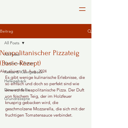
Beitrag
All Posts
Neapolitanischer Pizzateig
All Posts
(Basic-Rezept)
Kuchen & Torten
Aktualisiert:
18. Aug. 2024
Kekse & Kleingebäck
Es gibt wenige kulinarische Erlebnisse, die 
Hefegebäck
so einfach und doch so perfekt sind wie 
Desserts & Eis
eine echte neapolitanische Pizza. Der Duft 
von frischem Teig, der im Holzfeuer 
Grundrezepte
knusprig gebacken wird, die 
geschmolzene Mozzarella, die sich mit der 
fruchtigen Tomatensauce verbindet.